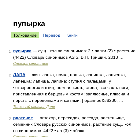
пупырка
Толкование
Перевод
Книги
пупырка
— сущ., кол во синонимов: 2 • лапки (2) • растение
1
(4422) Словарь синонимов ASIS. В.Н. Тришин. 2013 …
Словарь синонимов
ЛАПА
— жен. лапка, почка, понька; лапишка, лапченка,
2
лапешка; лапища, лапина; ступня с пальцами, у
четвероногих и птиц; ножная кисть, стопа, вся часть ноги,
приставленная к берцовым костям: заплюснье, плюсна и
персты с перепонками и когтями: | бранное&#8230; …
Толковый словарь Даля
растение
— автохор, пересадок, рассада, растеньице,
3
семенник Словарь русских синонимов. растение сущ., кол
во синонимов: 4422 • аа (3) • абака …