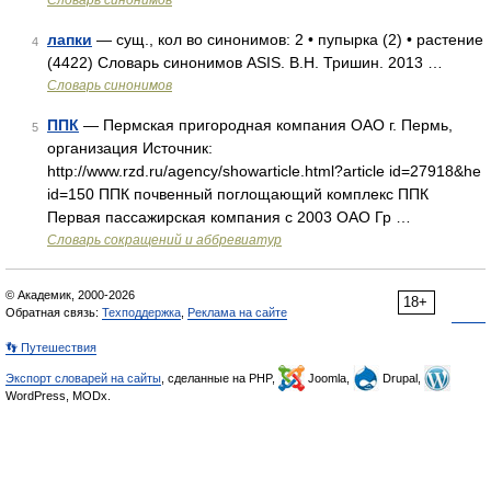
Словарь синонимов
лапки
— сущ., кол во синонимов: 2 • пупырка (2) • растение
4
(4422) Словарь синонимов ASIS. В.Н. Тришин. 2013 …
Словарь синонимов
ППК
— Пермская пригородная компания ОАО г. Пермь,
5
организация Источник:
http://www.rzd.ru/agency/showarticle.html?article id=27918&he
id=150 ППК почвенный поглощающий комплекс ППК
Первая пассажирская компания с 2003 ОАО Гр …
Словарь сокращений и аббревиатур
© Академик, 2000-2026
18+
Обратная связь:
Техподдержка
,
Реклама на сайте
👣 Путешествия
Экспорт словарей на сайты
, сделанные на PHP,
Joomla,
Drupal,
WordPress, MODx.